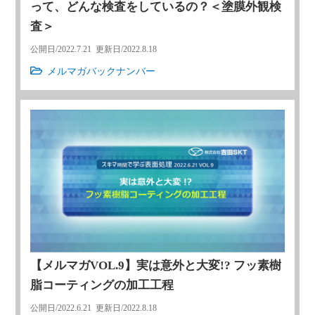
って、どんな検査をしているの？＜塗膜外観検
査＞
公開日/
2022.7.21
更新日/
2022.8.18
メルマガバックナンバー
【メルマガVOL.9】実は意外と大変!? フッ素樹
脂コーティングの加工工程
公開日/
2022.6.21
更新日/
2022.8.18