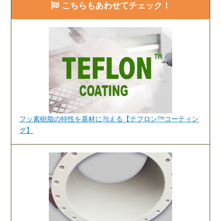
ペ
こちらもあわせてチェック！
ー
ジ
送
り
フッ素樹脂の特性を基材に与える【テフロン™コーティン
グ】