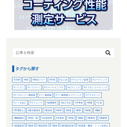
タグから探す
CFRP
PFA
PFASフリー
PTFE
まとめ
アルマイト処理
コーティング
シリコン
シリコーン
スーパーエンプラ
セラミック
テフロンコーティング
テフロンフッ素樹脂
フッ素樹脂
フッ素樹脂コーティング
プラスチック
メッキ加工
ライニング
低摩擦性
加工方法
半導体
厚膜
工程
帯電防止
撥水撥油性
新技術
材料
検査
業界
樹脂
機能
機能解説
特性一覧
生産効率
生産性
用途
種類
耐食性
膜硬度
表面処理
製造
電気特性
電池
静電気対策
非粘着・離型・くっつき防止