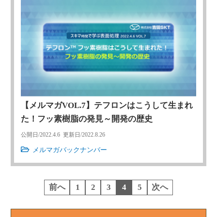
【メルマガVOL.7】テフロンはこうして生まれ
た！フッ素樹脂の発見～開発の歴史
公開日/
2022.4.6
更新日/
2022.8.26
メルマガバックナンバー
投
前へ
1
2
3
4
5
次へ
稿
の